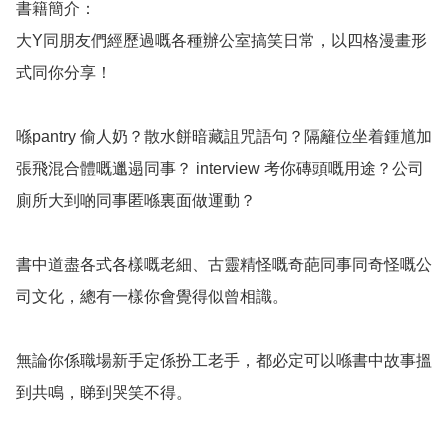
書籍簡介：

大Y同朋友們經歷過嘅各種辦公室搞笑日常，以四格漫畫形
式同你分享！

喺pantry 偷人奶？散水餅暗藏詛咒語句？隔籬位坐着鍾馗加
張飛混合體嘅邋遢同事？ interview 考你磚頭嘅用途？公司
廁所大到啲同事匿喺裏面做運動？

書中道盡各式各樣嘅老細、古靈精怪嘅奇葩同事同奇怪嘅公
司文化，總有一樣你會覺得似曾相識。

無論你係職場新手定係扮工老手，都必定可以喺書中故事搵
到共鳴，睇到哭笑不得。
